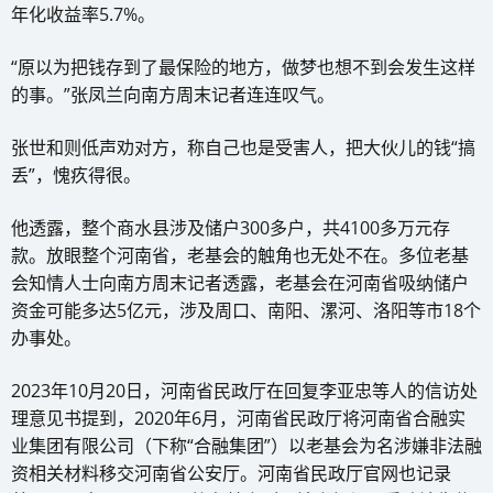
年化收益率5.7%。
“原以为把钱存到了最保险的地方，做梦也想不到会发生这样
的事。”张凤兰向南方周末记者连连叹气。
张世和则低声劝对方，称自己也是受害人，把大伙儿的钱“搞
丢”，愧疚得很。
他透露，整个商水县涉及储户300多户，共4100多万元存
款。放眼整个河南省，老基会的触角也无处不在。多位老基
会知情人士向南方周末记者透露，老基会在河南省吸纳储户
资金可能多达5亿元，涉及周口、南阳、漯河、洛阳等市18个
办事处。
2023年10月20日，河南省民政厅在回复李亚忠等人的信访处
理意见书提到，2020年6月，河南省民政厅将河南省合融实
业集团有限公司（下称“合融集团”）以老基会为名涉嫌非法融
资相关材料移交河南省公安厅。河南省民政厅官网也记录