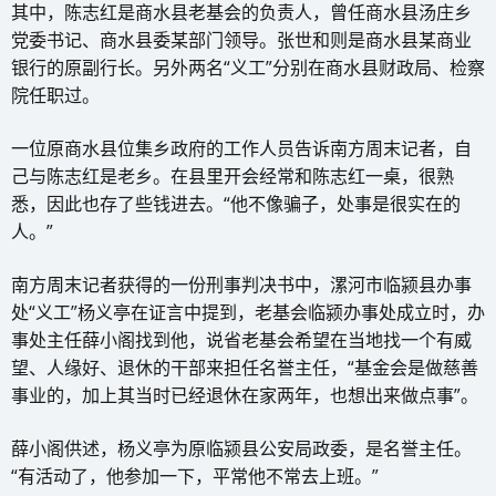
其中，陈志红是商水县老基会的负责人，曾任商水县汤庄乡
党委书记、商水县委某部门领导。张世和则是商水县某商业
银行的原副行长。另外两名“义工”分别在商水县财政局、检察
院任职过。
一位原商水县位集乡政府的工作人员告诉南方周末记者，自
己与陈志红是老乡。在县里开会经常和陈志红一桌，很熟
悉，因此也存了些钱进去。“他不像骗子，处事是很实在的
人。”
南方周末记者获得的一份刑事判决书中，漯河市临颍县办事
处“义工”杨义亭在证言中提到，老基会临颍办事处成立时，办
事处主任薛小阁找到他，说省老基会希望在当地找一个有威
望、人缘好、退休的干部来担任名誉主任，“基金会是做慈善
事业的，加上其当时已经退休在家两年，也想出来做点事”。
薛小阁供述，杨义亭为原临颍县公安局政委，是名誉主任。
“有活动了，他参加一下，平常他不常去上班。”