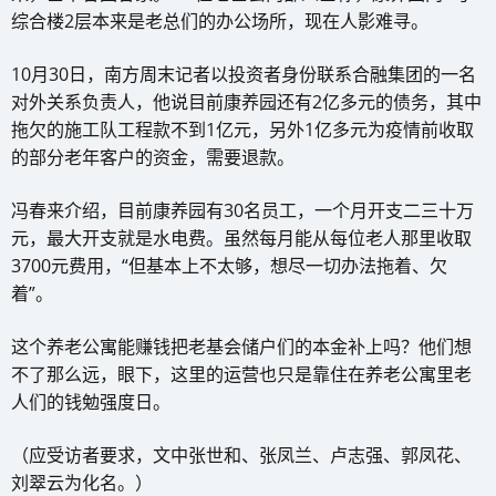
综合楼2层本来是老总们的办公场所，现在人影难寻。
10月30日，南方周末记者以投资者身份联系合融集团的一名
对外关系负责人，他说目前康养园还有2亿多元的债务，其中
拖欠的施工队工程款不到1亿元，另外1亿多元为疫情前收取
的部分老年客户的资金，需要退款。
冯春来介绍，目前康养园有30名员工，一个月开支二三十万
元，最大开支就是水电费。虽然每月能从每位老人那里收取
3700元费用，“但基本上不太够，想尽一切办法拖着、欠
着”。
这个养老公寓能赚钱把老基会储户们的本金补上吗？他们想
不了那么远，眼下，这里的运营也只是靠住在养老公寓里老
人们的钱勉强度日。
（应受访者要求，文中张世和、张凤兰、卢志强、郭凤花、
刘翠云为化名。）