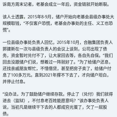
诉南方周末记者，老基会成立一年后，资金链就开始断裂。
该人士透露，2015年8-9月，储户开始向老基会县级办事处大
规模取钱，“不仅客户恐慌，老基会办事处的主任、义工也恐
慌”。
一位县级办事处负责人回忆，2015年10月，合融集团负责人
郭建新在一次与县级负责人的会议上谈到，公司出现了债
务，资金暂时兑付不了，让大家回去等，各自先自保。“我们
回去没跟储户们说，想着过一阵就好了。”为了给储户还息，
还找亲戚朋友帮忙，不惜借贷，甚至把房子卖了，给储户付
息了100多万元。直到2021年撑不下去了，才向储户坦白，
并停止付息。
“没办法，为了鼓励储户继续存款。停止了（兑付）我们就得
进去（监狱），不付息老百姓能愿意吗？”该办事处负责人
说，当初凡是继续干下去的人都成穷光蛋了，欠了一屁股
债。