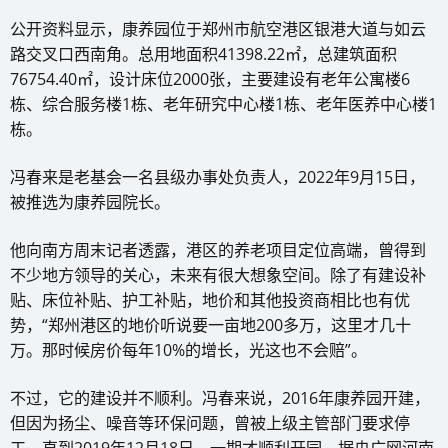
公开资料显示，康养园位于郑州市航空港区银港大道与如云
路交叉口西南角。总用地面积41398.22㎡，总建筑面积
76754.40㎡，设计床位2000张，主要建设有老年公寓楼6
栋、综合服务楼1栋、老年研究中心楼1栋、老年医养中心楼1
栋。
冯春来是老基会一名县级办事处负责人，2022年9月15日，
被推选为康养园院长。
他向南方周末记者透露，港区的养老项目定位高端，曾得到
不少地方领导的关心，未来有很大想象空间。除了有建设补
贴、床位补贴、护工补贴，地价和其他投资商相比也有优
势，“郑州港区的地价听说要一亩地200多万，这里才几十
万。那时候房价每年10%的增长，光这也不会赔”。
不过，它的建设并不顺利。冯春来说，2016年康养园开建，
但因为扬尘、噪音等环保问题，曾被上级主管部门要求停
工。直到2019年12月18日，一期才顺利开园。据央广网河南