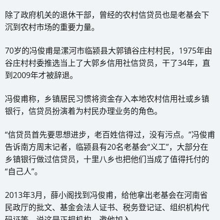
除了政府机关的退休干部，曾经的农村信贷员也是老基会下
沉到农村市场的重要力量。
70岁的冯俊甫是漯河市临颍县大郭镇谷庄村村民，1975年由
谷庄村村委推选当上了大郭乡信用社信贷员，干了34年，直
到2009年才被辞退。
冯俊甫称，乡镇居民习惯将资金存入本地农村信用社或乡镇
银行，信贷员扮演着为村民办理业务的角色。
“信贷员首先要思想进步，老百姓信得过，没有污点。”冯俊甫
告诉南方周末记者，临颍县有20名老基会“义工”，大部分在
乡镇银行做过信贷员，十里八乡也把他们当成了值得托付的
“自己人”。
2013年3月，薛小阁找到冯俊甫，给他拿出老基会在河南省
民政厅的批文、基金会法人证书、税务登记证、组织机构代
码证等，说这是正规机构，邀他加入。