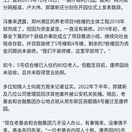
分网报道，卢大伟、郭建新还分别在开园仪式上发表致辞。
冯春来透露，郑州港区的养老项目9栋楼的主体工程2018年
就完成了，但因为资金紧张，一直没有装修。2019年初，老
基会下属的8个县级办事处成立了项目推进小组，继续向社会
吸收存款，并贷款装修了5号楼和4号楼，剩余的7栋楼因为资
金问题尚未装修。“我们不装修楼，这里早就垮了。”
如今，5号综合楼已入住约80位老人。但截至目前，康养园尚
未验收，且并未取得营业执照。
多位知情人士向南方周末记者证实，2022年下半年，郭建新
及几位公司管理层因涉其他案件被公安机关批捕。随后，老
基会和合融集团办公地点就从郑东新区商都路8号搬迁至康养
园。
“现在老基会和合融集团几乎没人办公，有事情来，没事情不
来，基本各回各家。”一位老基会内部人士称，康养园内5号