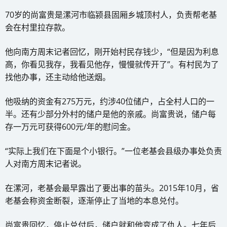
70岁的尚富贵是漯河市临颍县固厢乡城顶村人，负责帮老基
会在村里拉存款。
他向南方周末记者回忆，刚开始村民存钱少，“但是因为利息
高，你看见我存，我看见他存，慢慢就传开了”。有村民为了
找他办事，还主动给他送烟。
他吸纳的资金有275万元，约涉40位储户，占全村人口的一
半。还有少部分外村的储户是他的亲戚。尚富贵说，储户每
存一万元可获得600元/年的慰问金。
“实际上我们在下面是个小银行。”一位老基会县级办事处负责
人对南方周末记者说。
在漯河，老基会最早露出了要出事的苗头。2015年10月，省
老基会称资金断裂，逐渐停止了当地的本息兑付。
尚富贵回忆，停止兑付后，储户就和他变成了仇人。七年后