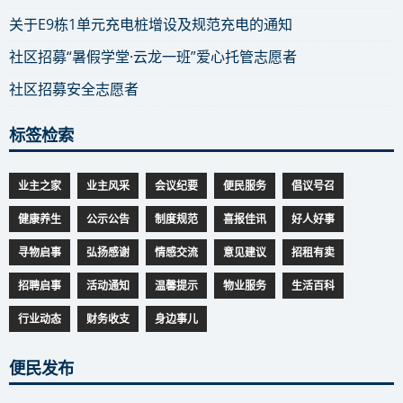
关于E9栋1单元充电桩增设及规范充电的通知
社区招募“暑假学堂·云龙一班”爱心托管志愿者
社区招募安全志愿者
标签检索
业主之家
业主风采
会议纪要
便民服务
倡议号召
健康养生
公示公告
制度规范
喜报佳讯
好人好事
寻物启事
弘扬感谢
情感交流
意见建议
招租有卖
招聘启事
活动通知
温馨提示
物业服务
生活百科
行业动态
财务收支
身边事儿
便民发布