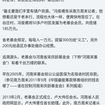
“最主要我们手里有储户资源。”冯俊甫告诉南方周末记者，他
想着还是干老本行，流程也大体一样，便爽快地答应了。在
谷庄村，冯俊甫将50多户村民发展为老基会会员，共揽储
185万元。
省老基会规定，每吸入一万元，提留300元给“义工”，另外
200元给县区办事处做办公经费。
追溯源头，老基会与河南省宋庆龄基金会（下称“河南宋基
会”）有着千丝万缕的联系。
早在2005年，河南宋基会就以公益医保为名吸收村民存款。
（参见南方周末2011年9月《中国最能筹款慈善组织的钱去
哪了——谁在控制河南宋庆龄基金会》系列报道）
2013年2月，老基会正式成立，卢大伟任会长。河南省人民
政府网显示，卢大伟曾任省长助理。此外，南方周末记者从