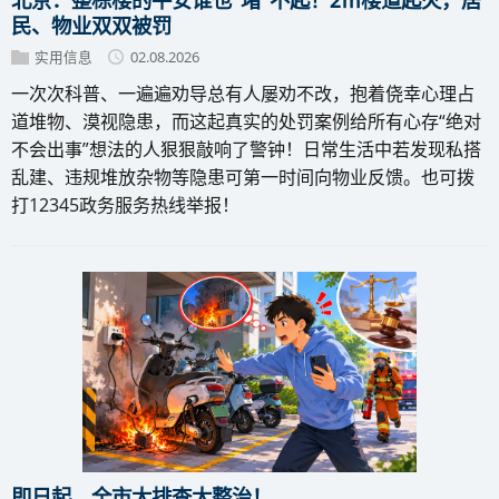
民、物业双双被罚
实用信息
02.08.2026
一次次科普、一遍遍劝导总有人屡劝不改，抱着侥幸心理占
道堆物、漠视隐患，而这起真实的处罚案例给所有心存“绝对
不会出事”想法的人狠狠敲响了警钟！日常生活中若发现私搭
乱建、违规堆放杂物等隐患可第一时间向物业反馈。也可拨
打12345政务服务热线举报！
即日起，全市大排查大整治！