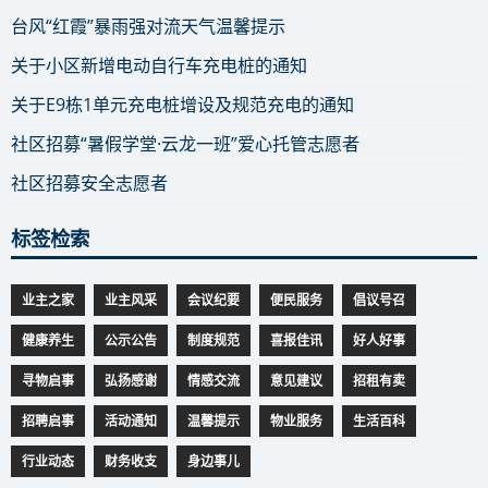
台风“红霞”暴雨强对流天气温馨提示
关于小区新增电动自行车充电桩的通知
关于E9栋1单元充电桩增设及规范充电的通知
社区招募“暑假学堂·云龙一班”爱心托管志愿者
社区招募安全志愿者
标签检索
业主之家
业主风采
会议纪要
便民服务
倡议号召
健康养生
公示公告
制度规范
喜报佳讯
好人好事
寻物启事
弘扬感谢
情感交流
意见建议
招租有卖
招聘启事
活动通知
温馨提示
物业服务
生活百科
行业动态
财务收支
身边事儿