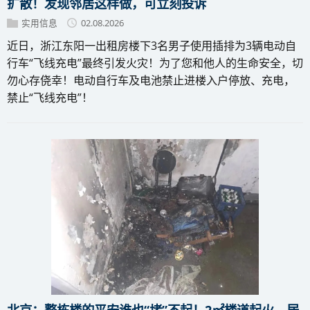
扩散！发现邻居这样做，可立刻投诉
实用信息
02.08.2026
近日，浙江东阳一出租房楼下3名男子使用插排为3辆电动自
行车“飞线充电”最终引发火灾！为了您和他人的生命安全，切
勿心存侥幸！电动自行车及电池禁止进楼入户停放、充电，
禁止“飞线充电”！
北京：整栋楼的平安谁也“堵”不起！2㎡楼道起火，居