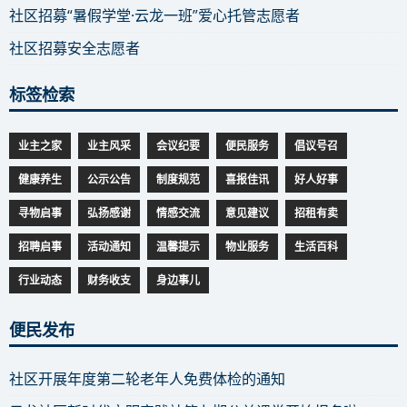
社区招募“暑假学堂·云龙一班”爱心托管志愿者
社区招募安全志愿者
标签检索
业主之家
业主风采
会议纪要
便民服务
倡议号召
健康养生
公示公告
制度规范
喜报佳讯
好人好事
寻物启事
弘扬感谢
情感交流
意见建议
招租有卖
招聘启事
活动通知
温馨提示
物业服务
生活百科
行业动态
财务收支
身边事儿
便民发布
社区开展年度第二轮老年人免费体检的通知