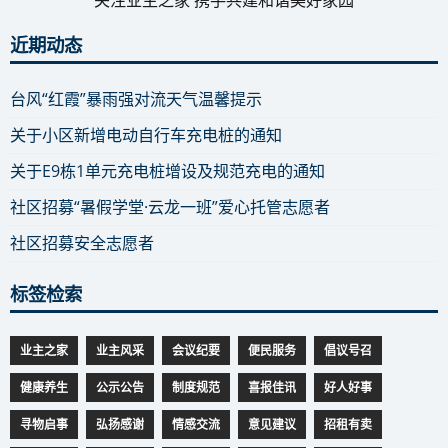
关注业主之家 携手共建和谐美好家园
近期动态
台风“红霞”暴雨强对流天气温馨提示
关于小区新增电动自行车充电桩的通知
关于E9栋1单元充电桩增设及规范充电的通知
社区招募“暑假学堂·云龙一班”爱心托管志愿者
社区招募安全志愿者
标签检索
业主之家
业主风采
会议纪要
便民服务
倡议号召
健康养生
公示公告
制度规范
喜报佳讯
好人好事
寻物启事
弘扬感谢
情感交流
意见建议
招租有卖