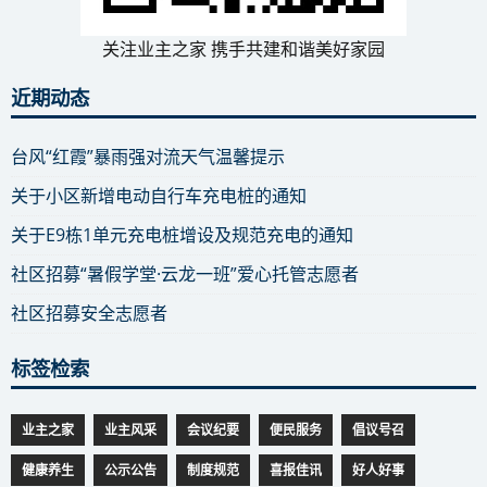
关注业主之家 携手共建和谐美好家园
近期动态
台风“红霞”暴雨强对流天气温馨提示
关于小区新增电动自行车充电桩的通知
关于E9栋1单元充电桩增设及规范充电的通知
社区招募“暑假学堂·云龙一班”爱心托管志愿者
社区招募安全志愿者
标签检索
业主之家
业主风采
会议纪要
便民服务
倡议号召
健康养生
公示公告
制度规范
喜报佳讯
好人好事