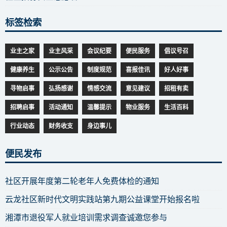
标签检索
业主之家
业主风采
会议纪要
便民服务
倡议号召
健康养生
公示公告
制度规范
喜报佳讯
好人好事
寻物启事
弘扬感谢
情感交流
意见建议
招租有卖
招聘启事
活动通知
温馨提示
物业服务
生活百科
行业动态
财务收支
身边事儿
便民发布
社区开展年度第二轮老年人免费体检的通知
云龙社区新时代文明实践站第九期公益课堂开始报名啦
湘潭市退役军人就业培训需求调查诚邀您参与