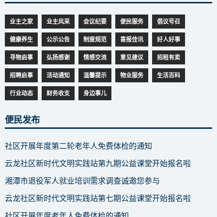
业主之家
业主风采
会议纪要
便民服务
倡议号召
健康养生
公示公告
制度规范
喜报佳讯
好人好事
寻物启事
弘扬感谢
情感交流
意见建议
招租有卖
招聘启事
活动通知
温馨提示
物业服务
生活百科
行业动态
财务收支
身边事儿
便民发布
社区开展年度第二轮老年人免费体检的通知
云龙社区新时代文明实践站第九期公益课堂开始报名啦
湘潭市退役军人就业培训需求调查诚邀您参与
云龙社区新时代文明实践站第七期公益课堂开始报名啦
社区开展年度老年人免费体检的通知