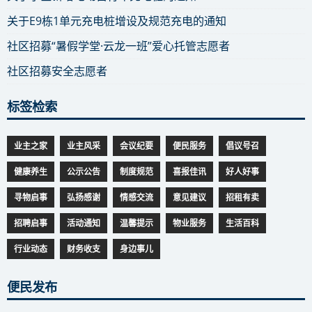
关于E9栋1单元充电桩增设及规范充电的通知
社区招募“暑假学堂·云龙一班”爱心托管志愿者
社区招募安全志愿者
标签检索
业主之家
业主风采
会议纪要
便民服务
倡议号召
健康养生
公示公告
制度规范
喜报佳讯
好人好事
寻物启事
弘扬感谢
情感交流
意见建议
招租有卖
招聘启事
活动通知
温馨提示
物业服务
生活百科
行业动态
财务收支
身边事儿
便民发布