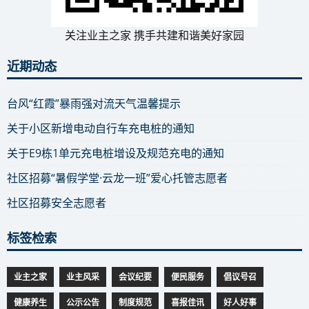
关注业主之家 携手共建和谐美好家园
近期动态
台风“红霞”暴雨强对流天气温馨提示
关于小区新增电动自行车充电桩的通知
关于E9栋1单元充电桩增设及规范充电的通知
社区招募“暑假学堂·云龙一班”爱心托管志愿者
社区招募安全志愿者
标签检索
业主之家
业主风采
会议纪要
便民服务
倡议号召
健康养生
公示公告
制度规范
喜报佳讯
好人好事