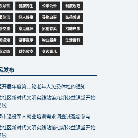
议号召
健康养生
公示公告
制度规范
报佳讯
好人好事
寻物启事
弘扬感谢
感交流
意见建议
招租有卖
招聘启事
动通知
温馨提示
物业服务
生活百科
业动态
财务收支
身边事儿
民发布
区开展年度第二轮老年人免费体检的通知
龙社区新时代文明实践站第九期公益课堂开始
名啦
潭市退役军人就业培训需求调查诚邀您参与
龙社区新时代文明实践站第七期公益课堂开始
名啦