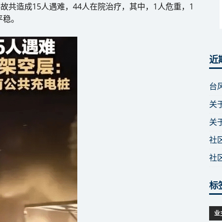
事故共造成15人遇难，44人在院治疗，其中，1人危重，1
平稳。
近
台
关
关
社
社
标
业