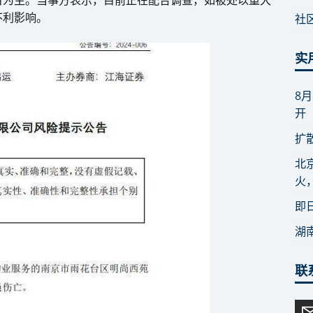
不利影响。
社
实
8
开
扩
北
火
即
湖
联