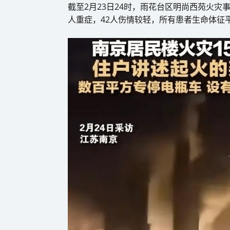
截至2月23日24时，雨花台区明尚西苑火灾
人重症，42人伤情较轻，所有患者生命体征