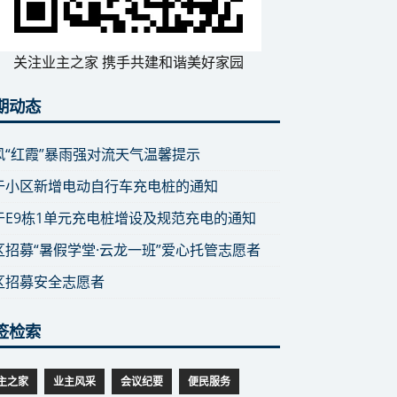
关注业主之家 携手共建和谐美好家园
期动态
风“红霞”暴雨强对流天气温馨提示
于小区新增电动自行车充电桩的通知
于E9栋1单元充电桩增设及规范充电的通知
区招募“暑假学堂·云龙一班”爱心托管志愿者
区招募安全志愿者
签检索
主之家
业主风采
会议纪要
便民服务