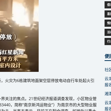
倡
喜
情
活
行
便
社
云
析，火灾为6栋建筑地面架空层停放电动自行车处起火引
报
湘
界关注的焦点。21世纪经济报道调查发现，小区物业管
云
3440，简称“南京新鸿运物业”）为南京市的大型物业服
报
目为主。当事方表示，目前正在配合调查，如被处以重大