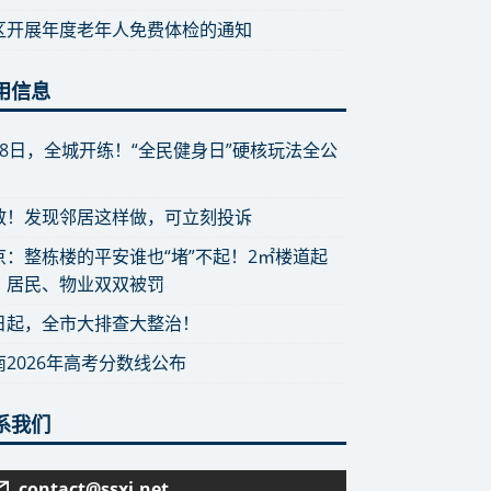
区开展年度老年人免费体检的通知
用信息
月8日，全城开练！“全民健身日”硬核玩法全公
散！发现邻居这样做，可立刻投诉
京：整栋楼的平安谁也“堵”不起！2㎡楼道起
，居民、物业双双被罚
日起，全市大排查大整治！
南2026年高考分数线公布
系我们
contact@ssxj.net