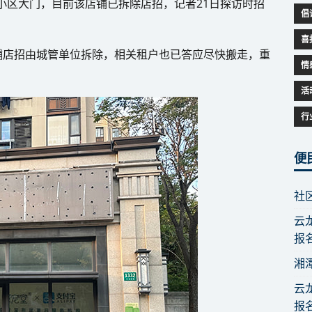
苑小区大门，目前该店铺已拆除店招，记者21日探访时招
倡
喜
铺店招由城管单位拆除，相关租户也已答应尽快搬走，重
情
活
行
便
社
云
报
湘
云
报