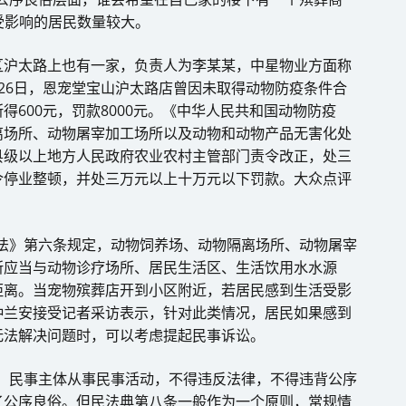
受影响的居民数量较大。
区沪太路上也有一家，负责人为李某某，中星物业方面称
26日，恩宠堂宝山沪太路店曾因未取得动物防疫条件合
600元，罚款8000元。《中华人民共和国动物防疫
离场所、动物屠宰加工场所以及动物和动物产品无害化处
县级以上地方人民政府农业农村主管部门责令改正，处三
令停业整顿，并处三万元以上十万元以下罚款。大众点评
查办法》第六条规定，动物饲养场、动物隔离场所、动物屠宰
所应当与动物诊疗场所、居民生活区、生活饮用水水源
距离。当宠物殡葬店开到小区附近，若居民感到生活受影
钟兰安接受记者采访表示，针对此类情况，居民如果感到
无法解决问题时，可以考虑提起民事诉讼。
，民事主体从事民事活动，不得违反法律，不得违背公序
了公序良俗。但民法典第八条一般作为一个原则，常规情