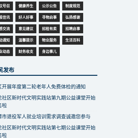
议号召
健康养生
公示公告
制度规范
报佳讯
好人好事
寻物启事
弘扬感谢
感交流
意见建议
招租有卖
招聘启事
动通知
温馨提示
物业服务
生活百科
业动态
财务收支
身边事儿
民发布
区开展年度第二轮老年人免费体检的通知
龙社区新时代文明实践站第九期公益课堂开始
名啦
潭市退役军人就业培训需求调查诚邀您参与
龙社区新时代文明实践站第七期公益课堂开始
名啦