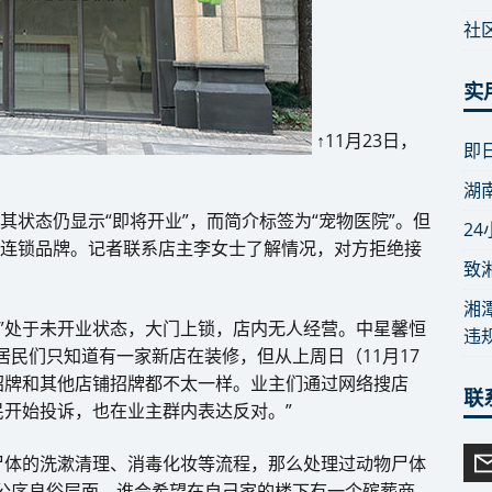
社
实
↑11月23日，
即
湖
其状态仍显示“即将开业”，而简介标签为“宠物医院”。但
2
务连锁品牌。记者联系店主李女士了解情况，对方拒绝接
致
湘
堂”处于未开业状态，大门上锁，店内无人经营。中星馨恒
违
居民们只知道有一家新店在装修，但从上周日（11月17
招牌和其他店铺招牌都不太一样。业主们通过网络搜店
联
开始投诉，也在业主群内表达反对。”
尸体的洗漱清理、消毒化妆等流程，那么处理过动物尸体
公序良俗层面，谁会希望在自己家的楼下有一个殡葬商