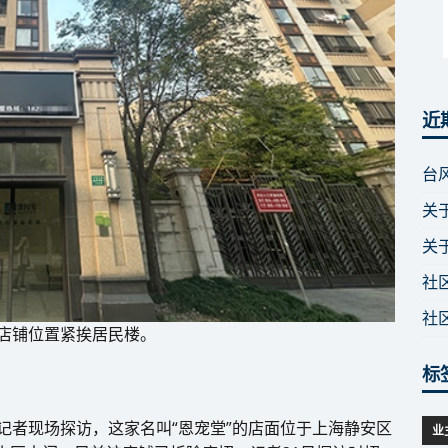
近
台
关
关
社
社
，店铺位置紧挨居民楼。
标
.cn）记者现场探访，这家名叫“恩宠堂”的店面位于上海静安区
业