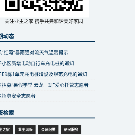
关注业主之家 携手共建和谐美好家园
期动态
风“红霞”暴雨强对流天气温馨提示
于小区新增电动自行车充电桩的通知
于E9栋1单元充电桩增设及规范充电的通知
区招募“暑假学堂·云龙一班”爱心托管志愿者
区招募安全志愿者
签检索
主之家
业主风采
会议纪要
便民服务