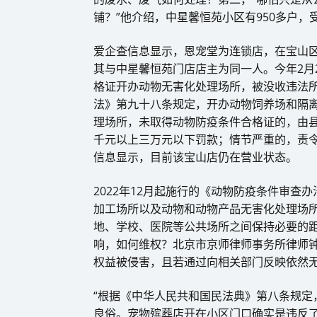
铺？”他介绍，中星馨恒苑小区有950多户，
爱企查信息显示，恩宠堂为连锁店，在宝山
其与中星馨恒苑门店店主为同一人。今年2月
格证开办动物无害化处理场所，被没收违法所得
法》第九十八条规定，开办动物饲养场和隔
理场所，未取得动物防疫条件合格证的，由
千元以上三万元以下罚款；情节严重的，责
信息显示，目前该宝山店仍在营业状态。
2022年12月起施行的《动物防疫条件审
加工场所以及动物和动物产品无害化处理场
地、学校、医院等公共场所之间保持必要的
响，如何维权？北京市京师律师事务所律师
权益被侵害，且若通过向相关部门反映依然
“根据《中华人民共和国民法典》第八条规定
良俗。宠物殡葬店开在小区门口确实是违反