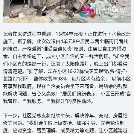
记者在采访过程中看到，16栋4单元楼下正在进行下水道改造
施工。据了解，此次改造由4单元8户居民与两个临街门面共
同推进，严格遵循“谁受益谁负责”原则，由居民自主筹措资
金、自主组织施工，成为小区自治的又一鲜活例证。“如今我
们小区真的焕然一新，还装了太阳能路灯，晚上出门都看得
清清楚楚。”据了解，现在小区16-22栋快速实现“收费-清扫-
装路灯”闭环，整体收费率98%，每片区均有结余，“以前小区
有事就找政府，现在自治委员会坐下来商量，用结余的钱就
能解决问题，省心又高效！”居民们纷纷表示，小区已形成“自
我管理、自我服务、自我提升”的良性循环。
下一步，社区党总支将继续牵头，解决停车、充电、房屋维
修等问题。“我们会争取上级支持、加强引导、完善轮值制
度，应对资金、居民理解、成员精力等难题，让小区越建越