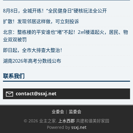
8月8日，全城开练！“全民健身日”硬核玩法全公开
扩散！发现邻居这样做，可立刻投诉
北京：整栋楼的平安谁也“堵”不起！2㎡楼道起火，居民、物
业双双被罚
即日起，全市大排查大整治！
湖南2026年高考分数线公布
联系我们
contact@ssxj.net
业委会
|
监委会
© 2026 业主之家.
上水西郡
共建和谐美好家园
Powered by
ssxj.net