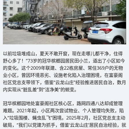
以前垃圾堆成山，夏天不敢开窗，现在走哪儿都干净，住得
舒心多了！”73岁的冠华槟榔园居民田小兰，道出了小区如今
的变化。这个2009年联建、含22栋房屋、常住369户的无物
业小区，曾因环境恶劣、设施老化陷入治理困境，在富豪阁
社区党总支带领下，借鉴“云龙山庄”经验推进居民自治，数月
内实现从“脏乱差”到“洁净美”的蜕变。
冠华槟榔园地处富豪阁社区核心区，路网四通八达却成管理
难题。2021年起，小区两次尝试物业、个人管理均失败，陷
入“垃圾围楼、蝇虫乱飞”困境。2025年2月，社区党总支主动
破局，“我们以党建为抓手，借鉴‘云龙山庄’居民自治经验，就