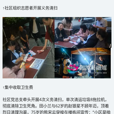
↑社区组织志愿者开展义务清扫
↑集中收取卫生费
社区党总支牵头开展4次义务清扫，单次清运垃圾8拖拉机，
彻底清除卫生死角。田小兰与62岁的赵银星不顾年迈，顶着
烈日清理沟渠，75岁的熊宋云穿梭在楼栋间宣传：“小区是咱