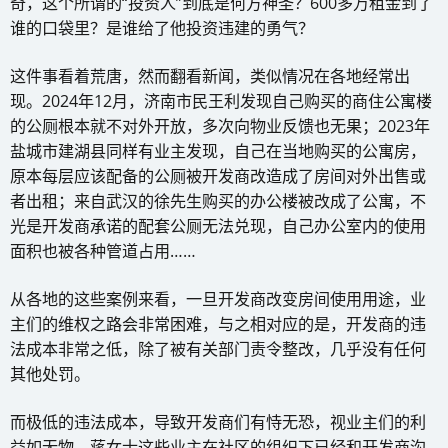
奇，这个所谓的“投资人”到底是何方神圣？600多万租金到了
谁的口袋里？是谁给了他投资违建的勇气？
这件事看着荒唐，然而翻看新闻，类似情况在各地经常出
现。2024年12月，济南市民王利发现自己购买的商住公寓楼
的公厕根本就不对外开放，多次向物业反馈也无果；2023年
盐城市建湖县同样有业主发现，自己在当地购买的公寓房，
原本每层应该配备的公厕被开发商改造成了房间对外出售或
者出租；来自武汉的徐先生购买的办公楼被改成了公寓，不
光是开发商承诺的配套公厕无法兑现，自己办公室内的使用
面积也被各种管道占用……
从各地的这些案例来看，一旦开发商改变房间使用用途，业
主们的维权之路会非常困难，与之相对应的是，开发商的违
法成本非常之低，除了被有关部门责令整改，几乎没有任何
其他处罚。
而极低的违法成本，导致开发商们有恃无恐，视业主们的利
益如无物。蒋女士这些业主在社区的组织下已经和开发商沟