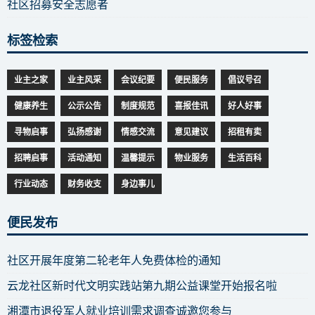
社区招募安全志愿者
标签检索
业主之家
业主风采
会议纪要
便民服务
倡议号召
健康养生
公示公告
制度规范
喜报佳讯
好人好事
寻物启事
弘扬感谢
情感交流
意见建议
招租有卖
招聘启事
活动通知
温馨提示
物业服务
生活百科
行业动态
财务收支
身边事儿
便民发布
社区开展年度第二轮老年人免费体检的通知
云龙社区新时代文明实践站第九期公益课堂开始报名啦
湘潭市退役军人就业培训需求调查诚邀您参与