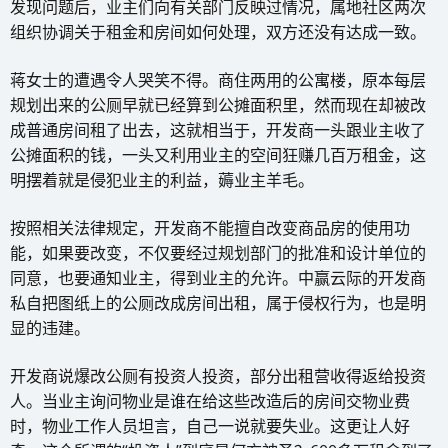
发现问题后，业主们向有关部门反映过情况，属地社区两次
组织协调关于租金和房间如何处理，双方还没有达成一致。
蒋女士的遭遇令人哭笑不得。商住两用的公寓楼，原本每层
规划出来的公厕早就已经算到公摊面积里，然而现在却被改
成普通房间租了出去，这就相当于，开发商一头跟业主收了
公摊面积的钱，一头又利用业主的空间狂赚几百万租金，这
明摆着就是侵犯业主的利益，薅业主羊毛。
按照相关法律规定，开发商不能擅自改变商品房的使用功
能，如果要改变，不仅要经过规划部门的批准和设计单位的
同意，也要通知业主，得到业主的允许。中赢云际的开发商
私自把图纸上的公厕改成房间出租，属于侵权行为，也是明
显的违建。
开发商说爆改公厕有投资人投资，部分出租营收得返给投资
人。当业主询问物业是谁在给这些改造后的房间交物业费
时，物业工作人员坦言，自己一说就要失业。这更让人好