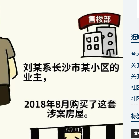
近
台
关
关
社
社
标
业