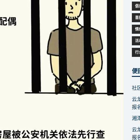
倡
喜
情
活
行
便
社
云
报
湘
云
报