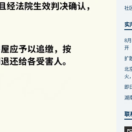
社
实
8
开
扩
北
火
即
湖
联