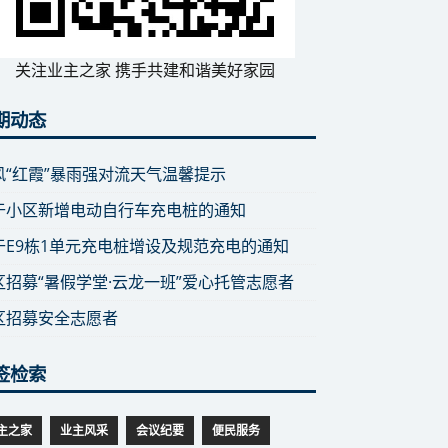
关注业主之家 携手共建和谐美好家园
期动态
风“红霞”暴雨强对流天气温馨提示
于小区新增电动自行车充电桩的通知
于E9栋1单元充电桩增设及规范充电的通知
区招募“暑假学堂·云龙一班”爱心托管志愿者
区招募安全志愿者
签检索
主之家
业主风采
会议纪要
便民服务