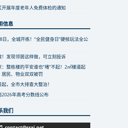
区开展年度老年人免费体检的通知
用信息
月8日，全城开练！“全民健身日”硬核玩法全公
散！发现邻居这样做，可立刻投诉
京：整栋楼的平安谁也“堵”不起！2㎡楼道起
，居民、物业双双被罚
日起，全市大排查大整治！
南2026年高考分数线公布
系我们
contact@ssxj.net