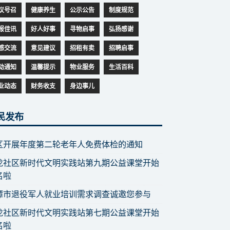
议号召
健康养生
公示公告
制度规范
报佳讯
好人好事
寻物启事
弘扬感谢
感交流
意见建议
招租有卖
招聘启事
动通知
温馨提示
物业服务
生活百科
业动态
财务收支
身边事儿
民发布
区开展年度第二轮老年人免费体检的通知
龙社区新时代文明实践站第九期公益课堂开始
名啦
潭市退役军人就业培训需求调查诚邀您参与
龙社区新时代文明实践站第七期公益课堂开始
名啦