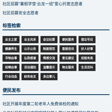
社区招募“暑假学堂·云龙一班”爱心托管志愿者
社区招募安全志愿者
标签检索
业主之家
业主风采
会议纪要
便民服务
倡议号召
健康养生
公示公告
制度规范
喜报佳讯
好人好事
寻物启事
弘扬感谢
情感交流
意见建议
招租有卖
招聘启事
活动通知
温馨提示
物业服务
生活百科
行业动态
财务收支
身边事儿
便民发布
社区开展年度第二轮老年人免费体检的通知