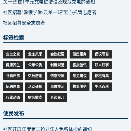
关于E9栋1单元充电桩增设及规范充电的通知
社区招募“暑假学堂·云龙一班”爱心托管志愿者
社区招募安全志愿者
标签检索
业主之家
业主风采
会议纪要
便民服务
倡议号召
健康养生
公示公告
制度规范
喜报佳讯
好人好事
寻物启事
弘扬感谢
情感交流
意见建议
招租有卖
招聘启事
活动通知
温馨提示
物业服务
生活百科
行业动态
财务收支
身边事儿
便民发布
社区开展年度第二轮老年人免费体检的通知