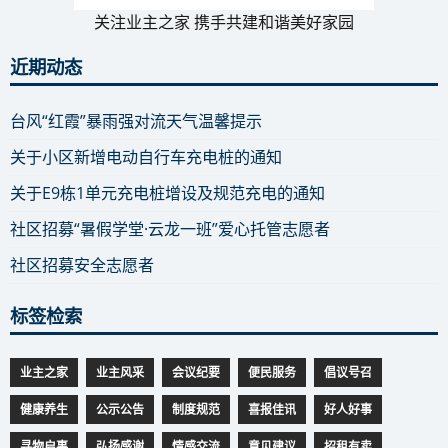
关注业主之家 携手共建和谐美好家园
近期动态
台风“红霞”暴雨强对流天气温馨提示
关于小区新增电动自行车充电桩的通知
关于E9栋1单元充电桩增设及规范充电的通知
社区招募“暑假学堂·云龙一班”爱心托管志愿者
社区招募安全志愿者
标签检索
业主之家
业主风采
会议纪要
便民服务
倡议号召
健康养生
公示公告
制度规范
喜报佳讯
好人好事
寻物启事
弘扬感谢
情感交流
意见建议
招租有卖