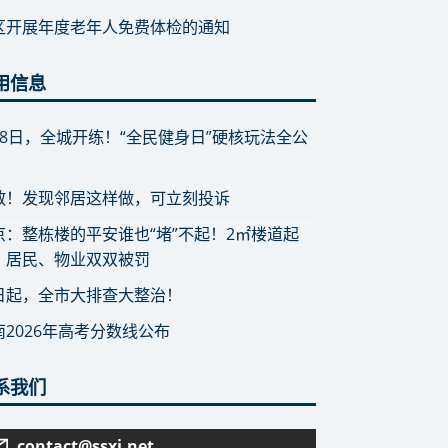
区开展年度老年人免费体检的通知
用信息
月8日，全城开练！“全民健身日”硬核玩法全公
散！发现邻居这样做，可立刻投诉
京：整栋楼的平安谁也“堵”不起！2㎡楼道起
，居民、物业双双被罚
日起，全市大排查大整治！
南2026年高考分数线公布
系我们
contact@ssxj.net