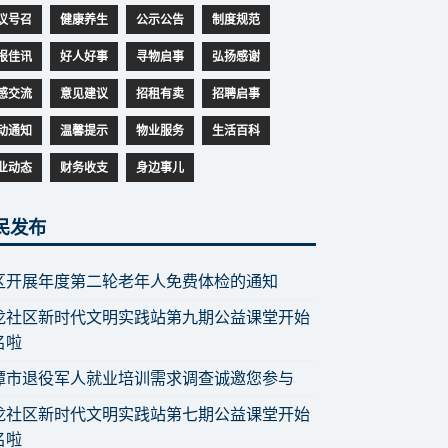
议号召
健康养生
公示公告
制度规范
报佳讯
好人好事
寻物启事
弘扬感谢
感交流
意见建议
招租有卖
招聘启事
动通知
温馨提示
物业服务
生活百科
业动态
财务收支
身边事儿
民发布
区开展年度第二轮老年人免费体检的通知
龙社区新时代文明实践站第九期公益课堂开始
名啦
潭市退役军人就业培训需求调查诚邀您参与
龙社区新时代文明实践站第七期公益课堂开始
名啦