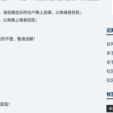
，请自娱自乐的住户晚上自律，以免噪音扰民；
，以免晚上噪音扰民；
近
来的不便，敬请谅解！
台
关
关
社
社
标
务家园！
业