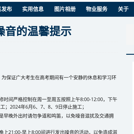
民发布
实用信息
图片相册
物业服务
关于
噪音的温馨提示
9日），为保证广大考生在高考期间有一个安静的休息和学习环
间严格控制在周一至周五按照上午8:00-12:00，下午
音施工；2024年6月6、7、8、9日停止施工；
是早晚外出时请勿争道和鸣笛，以免噪音滋扰及交通拥
21:00-早上8:00间进行发出噪音的活动，以免造成滋