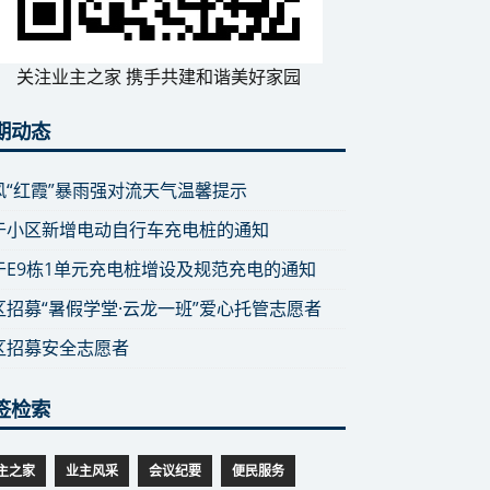
关注业主之家 携手共建和谐美好家园
期动态
风“红霞”暴雨强对流天气温馨提示
于小区新增电动自行车充电桩的通知
于E9栋1单元充电桩增设及规范充电的通知
区招募“暑假学堂·云龙一班”爱心托管志愿者
区招募安全志愿者
签检索
主之家
业主风采
会议纪要
便民服务