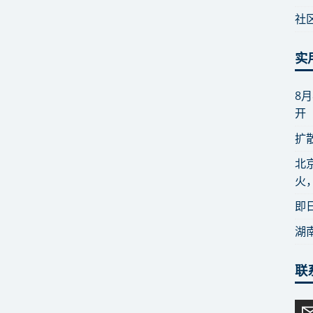
社
实
8
开
扩
北
火
即
湖
联