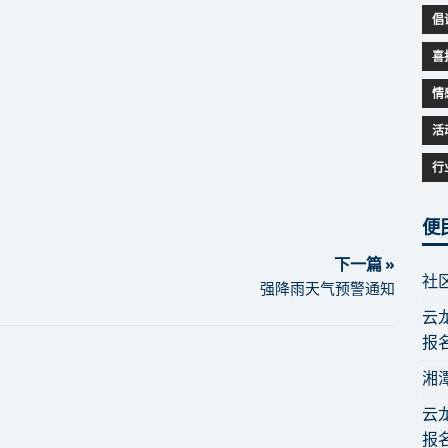
倡
喜
情
活
行
便
下一篇 »
社
强降雨天气预警通知
云
报
湘
云
报