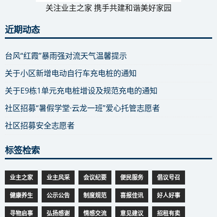
关注业主之家 携手共建和谐美好家园
近期动态
台风“红霞”暴雨强对流天气温馨提示
关于小区新增电动自行车充电桩的通知
关于E9栋1单元充电桩增设及规范充电的通知
社区招募“暑假学堂·云龙一班”爱心托管志愿者
社区招募安全志愿者
标签检索
业主之家
业主风采
会议纪要
便民服务
倡议号召
健康养生
公示公告
制度规范
喜报佳讯
好人好事
寻物启事
弘扬感谢
情感交流
意见建议
招租有卖