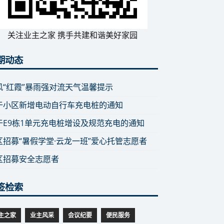
关注业主之家 携手共建和谐美好家园
期动态
风“红霞”暴雨强对流天气温馨提示
于小区新增电动自行车充电桩的通知
于E9栋1单元充电桩增设及规范充电的通知
区招募“暑假学堂·云龙一班”爱心托管志愿者
区招募安全志愿者
签检索
主之家
业主风采
会议纪要
便民服务