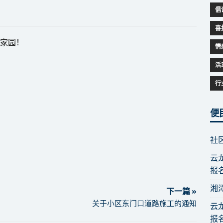
倡
喜
务家园！
情
活
行
便
社
云
报
湘
下一篇 »
关于小区东门口道路施工的通知
云
报