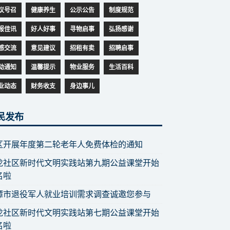
议号召
健康养生
公示公告
制度规范
报佳讯
好人好事
寻物启事
弘扬感谢
感交流
意见建议
招租有卖
招聘启事
动通知
温馨提示
物业服务
生活百科
业动态
财务收支
身边事儿
民发布
区开展年度第二轮老年人免费体检的通知
龙社区新时代文明实践站第九期公益课堂开始
名啦
潭市退役军人就业培训需求调查诚邀您参与
龙社区新时代文明实践站第七期公益课堂开始
名啦