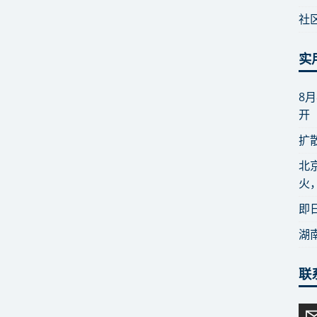
社
实
8
开
扩
北
火
即
湖
联