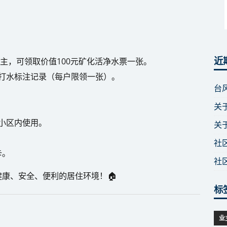
近
业主，可领取价值100元矿化活净水票一张。
打水标注记录（每户限领一张）。
台
关
小区内使用。
关
社
卡。
社
康、安全、便利的居住环境！🏠
标
业