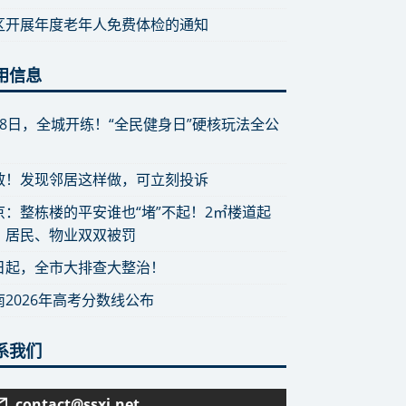
区开展年度老年人免费体检的通知
用信息
月8日，全城开练！“全民健身日”硬核玩法全公
散！发现邻居这样做，可立刻投诉
京：整栋楼的平安谁也“堵”不起！2㎡楼道起
，居民、物业双双被罚
日起，全市大排查大整治！
南2026年高考分数线公布
系我们
contact@ssxj.net