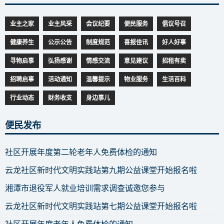
业主之家
业主风采
会议纪要
便民服务
倡议号召
健康养生
公示公告
制度规范
喜报佳讯
好人好事
寻物启事
弘扬感谢
情感交流
意见建议
招租有卖
招聘启事
活动通知
温馨提示
物业服务
生活百科
行业动态
财务收支
身边事儿
便民发布
社区开展年度第二轮老年人免费体检的通知
云龙社区新时代文明实践站第九期公益课堂开始报名啦
湘潭市退役军人就业培训需求调查诚邀您参与
云龙社区新时代文明实践站第七期公益课堂开始报名啦
社区开展年度老年人免费体检的通知