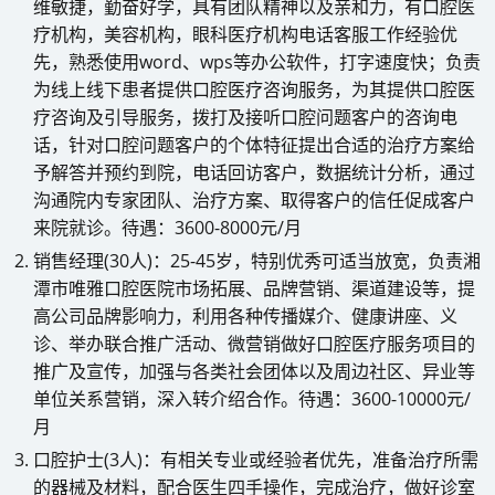
维敏捷，勤奋好学，具有团队精神以及亲和力，有口腔医
疗机构，美容机构，眼科医疗机构电话客服工作经验优
先，熟悉使用word、wps等办公软件，打字速度快；负责
为线上线下患者提供口腔医疗咨询服务，为其提供口腔医
疗咨询及引导服务，拨打及接听口腔问题客户的咨询电
话，针对口腔问题客户的个体特征提出合适的治疗方案给
予解答并预约到院，电话回访客户，数据统计分析，通过
沟通院内专家团队、治疗方案、取得客户的信任促成客户
来院就诊。待遇：3600-8000元/月
销售经理(30人)：25-45岁，特别优秀可适当放宽，负责湘
潭市唯雅口腔医院市场拓展、品牌营销、渠道建设等，提
高公司品牌影响力，利用各种传播媒介、健康讲座、义
诊、举办联合推广活动、微营销做好口腔医疗服务项目的
推广及宣传，加强与各类社会团体以及周边社区、异业等
单位关系营销，深入转介绍合作。待遇：3600-10000元/
月
口腔护士(3人)：有相关专业或经验者优先，准备治疗所需
的器械及材料，配合医生四手操作，完成治疗，做好诊室