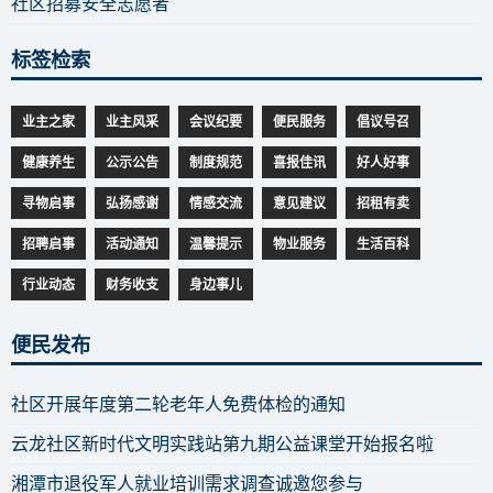
社区招募安全志愿者
标签检索
业主之家
业主风采
会议纪要
便民服务
倡议号召
健康养生
公示公告
制度规范
喜报佳讯
好人好事
寻物启事
弘扬感谢
情感交流
意见建议
招租有卖
招聘启事
活动通知
温馨提示
物业服务
生活百科
行业动态
财务收支
身边事儿
便民发布
社区开展年度第二轮老年人免费体检的通知
云龙社区新时代文明实践站第九期公益课堂开始报名啦
湘潭市退役军人就业培训需求调查诚邀您参与